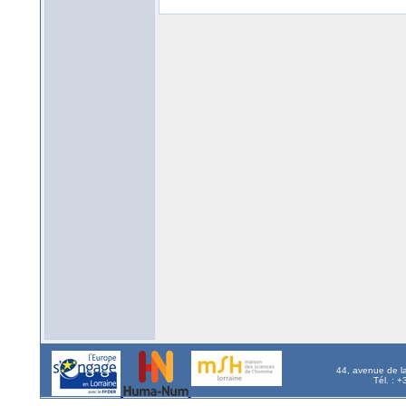
44, avenue de l
Tél. : 