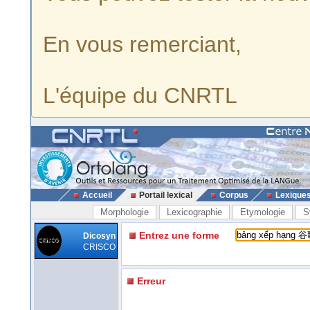
En vous remerciant,
L'équipe du CNRTL
Accueil
Portail lexical
Corpus
Lexique
Morphologie
Lexicographie
Etymologie
S
Entrez une forme
Dicosyn
CRISCO
Erreur