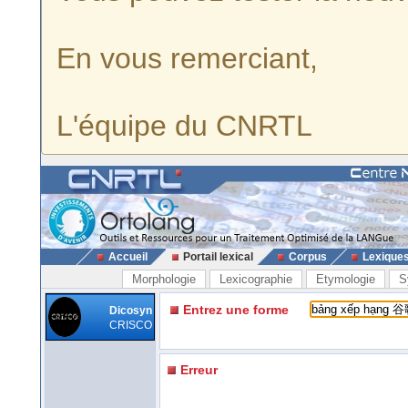
En vous remerciant,
L'équipe du CNRTL
Accueil
Portail lexical
Corpus
Lexique
Morphologie
Lexicographie
Etymologie
S
Entrez une forme
Dicosyn
CRISCO
Erreur