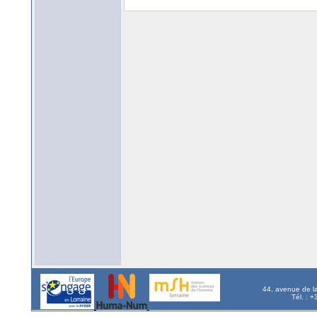
44, avenue de l
Tél. : 