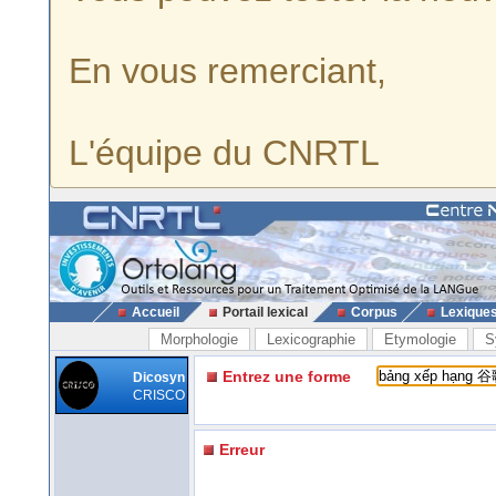
En vous remerciant,
L'équipe du CNRTL
Accueil
Portail lexical
Corpus
Lexique
Morphologie
Lexicographie
Etymologie
S
Entrez une forme
Dicosyn
CRISCO
Erreur