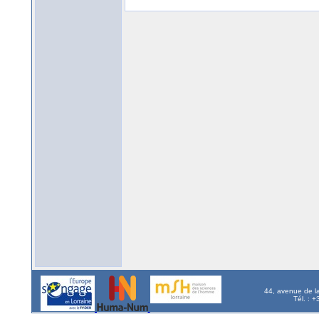
44, avenue de l
Tél. : 