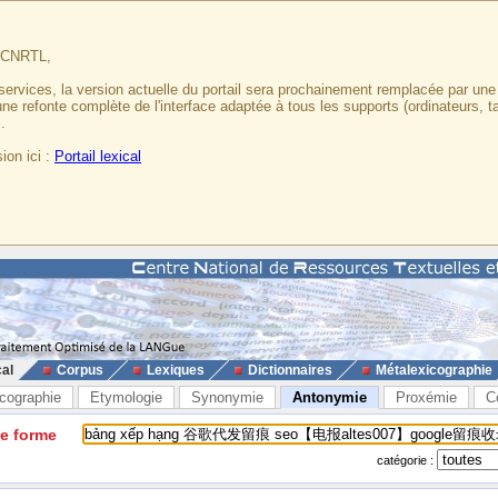
u CNRTL,
services, la version actuelle du portail sera prochainement remplacée par un
 une refonte complète de l'interface adaptée à tous les supports (ordinateurs, t
.
ion ici :
Portail lexical
cal
Corpus
Lexiques
Dictionnaires
Métalexicographie
cographie
Etymologie
Synonymie
Antonymie
Proxémie
C
ne forme
catégorie :