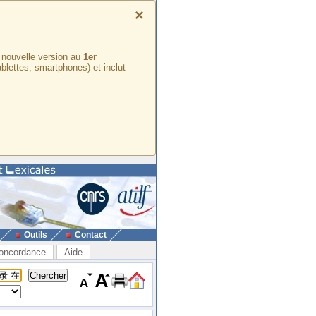
×
e nouvelle version au
1er
ablettes, smartphones) et inclut
Outils
Contact
oncordance
Aide