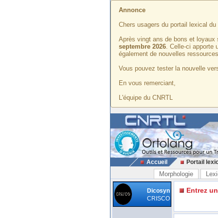
Annonce
Chers usagers du portail lexical d
Après vingt ans de bons et loyaux 
septembre 2026
. Celle-ci apporte
également de nouvelles ressources
Vous pouvez tester la nouvelle vers
En vous remerciant,
L'équipe du CNRTL
Accueil
Portail lexi
Morphologie
Lexi
Entrez u
Dicosyn
CRISCO