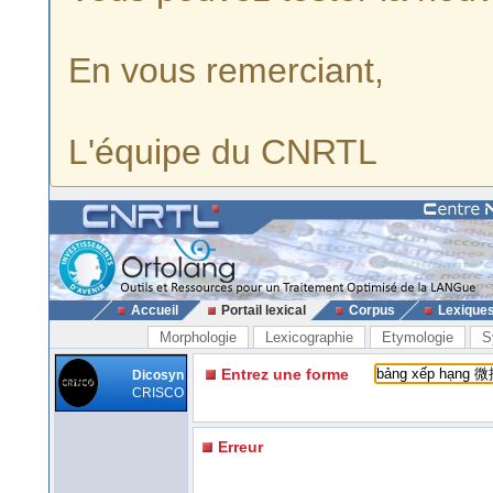
En vous remerciant,
L'équipe du CNRTL
Accueil
Portail lexical
Corpus
Lexique
Morphologie
Lexicographie
Etymologie
S
Entrez une forme
Dicosyn
CRISCO
Erreur