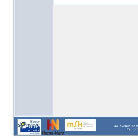
44, avenue de l
Tél. : 