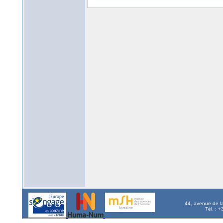
44, avenue de l
Tél. : 