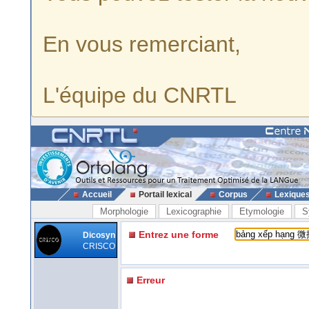
En vous remerciant,
L'équipe du CNRTL
Accueil
Portail lexical
Corpus
Lexique
Morphologie
Lexicographie
Etymologie
S
Entrez une forme
Dicosyn
CRISCO
Erreur