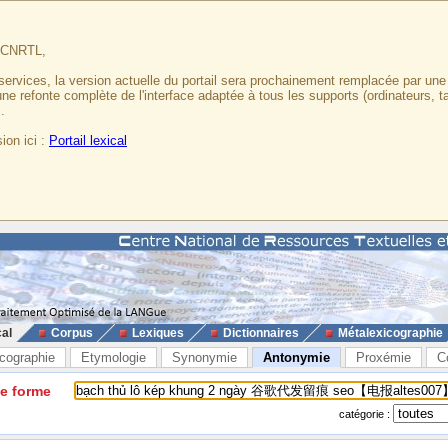
u CNRTL,
services, la version actuelle du portail sera prochainement remplacée par un
 une refonte complète de l'interface adaptée à tous les supports (ordinateurs, t
.
ion ici :
Portail lexical
cal
Corpus
Lexiques
Dictionnaires
Métalexicographie
cographie
Etymologie
Synonymie
Antonymie
Proxémie
C
ne forme
catégorie :