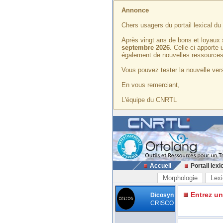
Annonce
Chers usagers du portail lexical d
Après vingt ans de bons et loyaux 
septembre 2026
. Celle-ci apporte
également de nouvelles ressources
Vous pouvez tester la nouvelle vers
En vous remerciant,
L'équipe du CNRTL
Accueil
Portail lexi
Morphologie
Lexi
Entrez u
Dicosyn
CRISCO