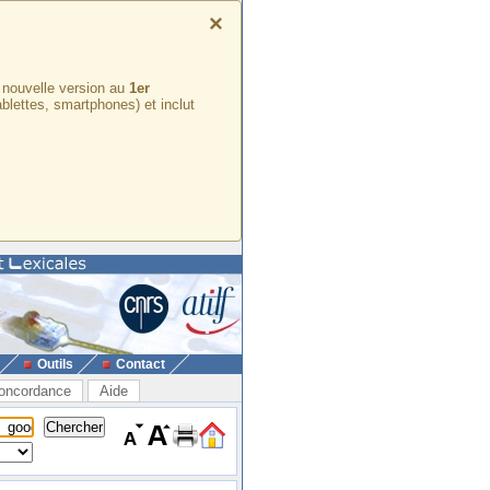
×
e nouvelle version au
1er
ablettes, smartphones) et inclut
Outils
Contact
oncordance
Aide