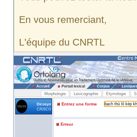
En vous remerciant,
L'équipe du CNRTL
Accueil
Portail lexical
Corpus
Lexique
Morphologie
Lexicographie
Etymologie
S
Entrez une forme
Dicosyn
CRISCO
Erreur