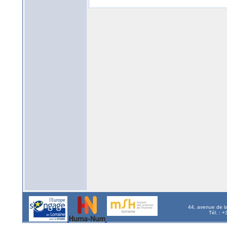
44, avenue de l
Tél. : 