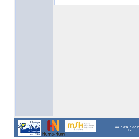
44, avenue de l
Tél. : 