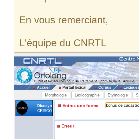
En vous remerciant,
L'équipe du CNRTL
Accueil
Portail lexical
Corpus
Lexique
Morphologie
Lexicographie
Etymologie
S
Entrez une forme
Dicosyn
CRISCO
Erreur