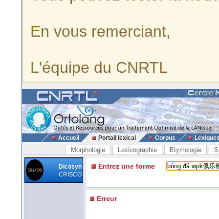
En vous remerciant,
L'équipe du CNRTL
Accueil
Portail lexical
Corpus
Lexique
Morphologie
Lexicographie
Etymologie
S
Entrez une forme
Dicosyn
CRISCO
Erreur