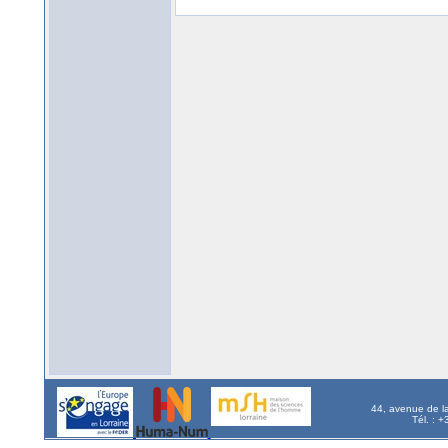
44, avenue de l
Tél. : 