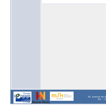
44, avenue de l
Tél. : 