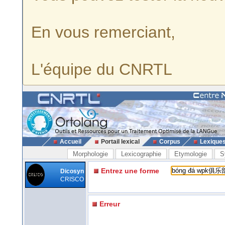
En vous remerciant,
L'équipe du CNRTL
Accueil
Portail lexical
Corpus
Lexique
Morphologie
Lexicographie
Etymologie
S
Entrez une forme
Dicosyn
CRISCO
Erreur