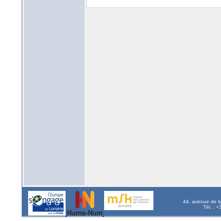
44, avenue de l
Tél. : 