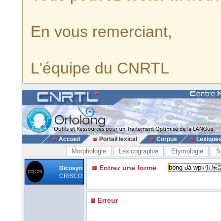
En vous remerciant,
L'équipe du CNRTL
Accueil
Portail lexical
Corpus
Lexique
Morphologie
Lexicographie
Etymologie
S
Entrez une forme
Dicosyn
CRISCO
Erreur