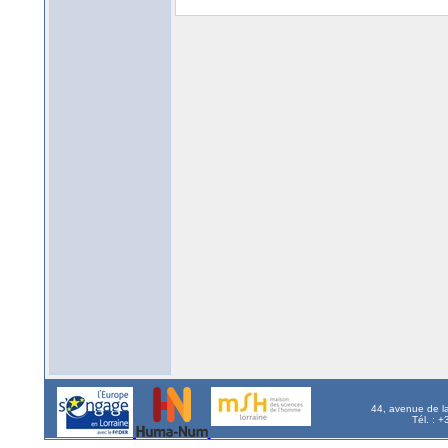
44, avenue de l
Tél. : 