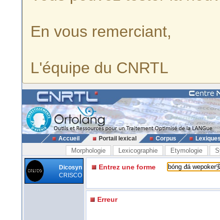
En vous remerciant,
L'équipe du CNRTL
Accueil
Portail lexical
Corpus
Lexique
Morphologie
Lexicographie
Etymologie
S
Entrez une forme
Dicosyn
CRISCO
Erreur