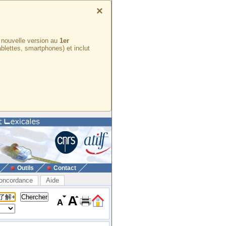
×
e nouvelle version au
1er
ablettes, smartphones) et inclut
Outils
Contact
oncordance
Aide