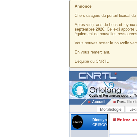
Annonce
Chers usagers du portail lexical d
Après vingt ans de bons et loyaux 
septembre 2026
. Celle-ci apporte
également de nouvelles ressources
Vous pouvez tester la nouvelle vers
En vous remerciant,
L'équipe du CNRTL
Accueil
Portail lexi
Morphologie
Lexi
Entrez u
Dicosyn
CRISCO