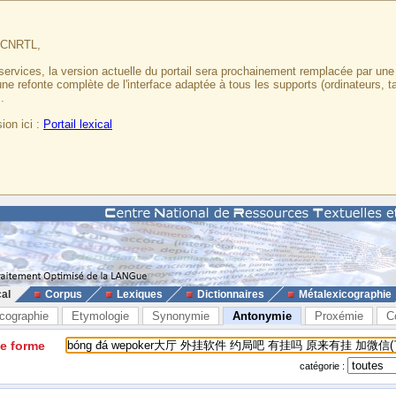
u CNRTL,
services, la version actuelle du portail sera prochainement remplacée par un
 une refonte complète de l'interface adaptée à tous les supports (ordinateurs, t
.
ion ici :
Portail lexical
cal
Corpus
Lexiques
Dictionnaires
Métalexicographie
cographie
Etymologie
Synonymie
Antonymie
Proxémie
C
ne forme
catégorie :