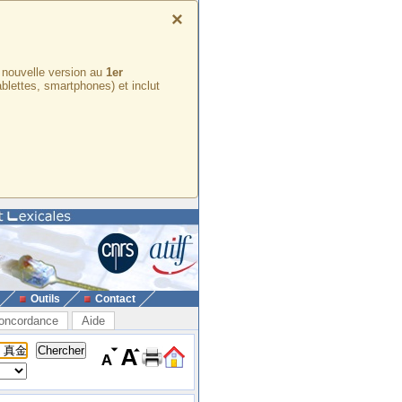
×
e nouvelle version au
1er
ablettes, smartphones) et inclut
Outils
Contact
oncordance
Aide