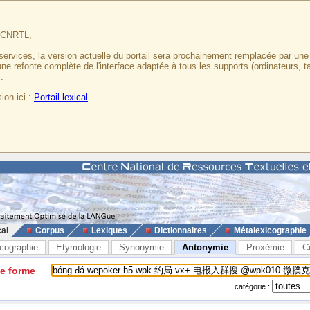
u CNRTL,
services, la version actuelle du portail sera prochainement remplacée par un
 une refonte complète de l'interface adaptée à tous les supports (ordinateurs, t
.
ion ici :
Portail lexical
cal
Corpus
Lexiques
Dictionnaires
Métalexicographie
cographie
Etymologie
Synonymie
Antonymie
Proxémie
C
ne forme
catégorie :