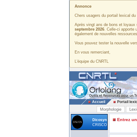
Annonce
Chers usagers du portail lexical d
Après vingt ans de bons et loyaux 
septembre 2026
. Celle-ci apporte
également de nouvelles ressources
Vous pouvez tester la nouvelle vers
En vous remerciant,
L'équipe du CNRTL
Accueil
Portail lexi
Morphologie
Lexi
Entrez u
Dicosyn
CRISCO