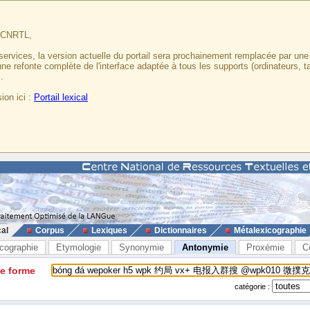
u CNRTL,
services, la version actuelle du portail sera prochainement remplacée par un
 une refonte complète de l'interface adaptée à tous les supports (ordinateurs, t
.
ion ici :
Portail lexical
cal
Corpus
Lexiques
Dictionnaires
Métalexicographie
cographie
Etymologie
Synonymie
Antonymie
Proxémie
C
ne forme
catégorie :