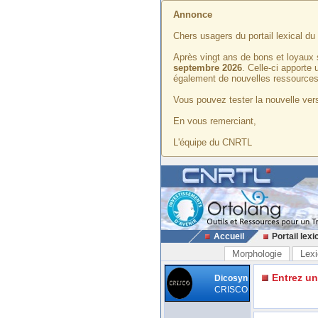
Annonce
Chers usagers du portail lexical d
Après vingt ans de bons et loyaux 
septembre 2026
. Celle-ci apporte
également de nouvelles ressources
Vous pouvez tester la nouvelle vers
En vous remerciant,
L'équipe du CNRTL
Accueil
Portail lexi
Morphologie
Lexi
Entrez u
Dicosyn
CRISCO