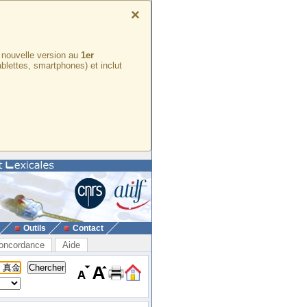
×
e nouvelle version au
1er
ablettes, smartphones) et inclut
Outils
Contact
oncordance
Aide