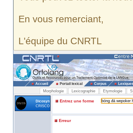
En vous remerciant,
L'équipe du CNRTL
Accueil
Portail lexical
Corpus
Lexique
Morphologie
Lexicographie
Etymologie
S
Entrez une forme
Dicosyn
CRISCO
Erreur