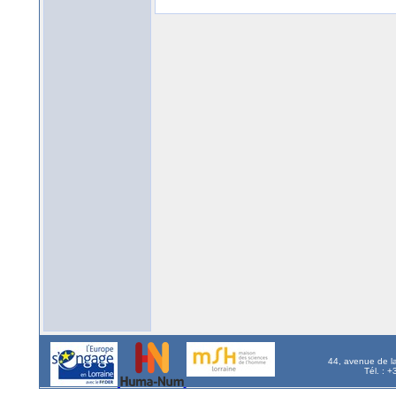
44, avenue de l
Tél. : 