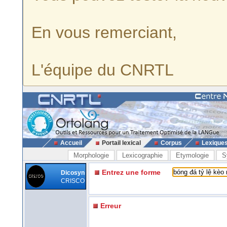
En vous remerciant,
L'équipe du CNRTL
Accueil
Portail lexical
Corpus
Lexique
Morphologie
Lexicographie
Etymologie
S
Entrez une forme
Dicosyn
CRISCO
Erreur