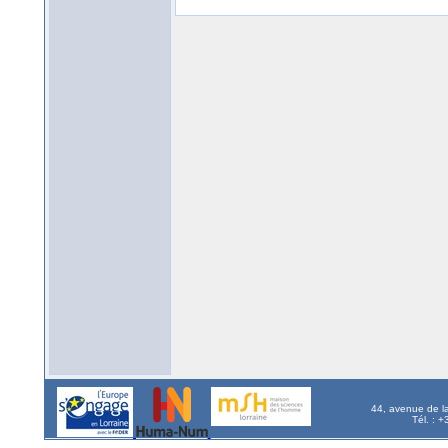
44, avenue de l
Tél. : 