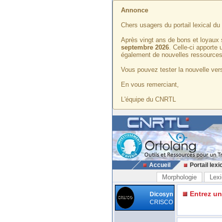
Annonce
Chers usagers du portail lexical d
Après vingt ans de bons et loyaux 
septembre 2026
. Celle-ci apporte
également de nouvelles ressources
Vous pouvez tester la nouvelle vers
En vous remerciant,
L'équipe du CNRTL
Accueil
Portail lexi
Morphologie
Lexi
Entrez u
Dicosyn
CRISCO