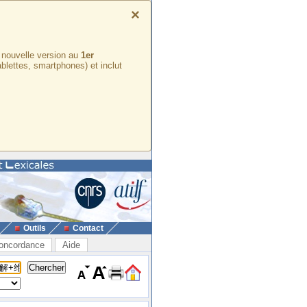
×
e nouvelle version au
1er
ablettes, smartphones) et inclut
Outils
Contact
oncordance
Aide