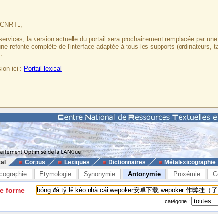
u CNRTL,
services, la version actuelle du portail sera prochainement remplacée par un
 une refonte complète de l'interface adaptée à tous les supports (ordinateurs, t
.
ion ici :
Portail lexical
cal
Corpus
Lexiques
Dictionnaires
Métalexicographie
cographie
Etymologie
Synonymie
Antonymie
Proxémie
C
ne forme
catégorie :