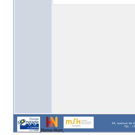
44, avenue de l
Tél. : 