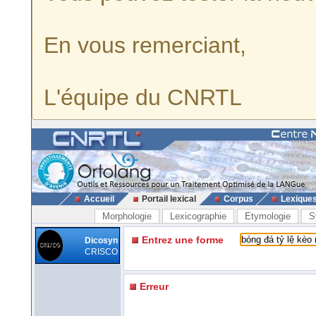
En vous remerciant,
L'équipe du CNRTL
Accueil
Portail lexical
Corpus
Lexique
Morphologie
Lexicographie
Etymologie
S
Entrez une forme
Dicosyn
CRISCO
Erreur