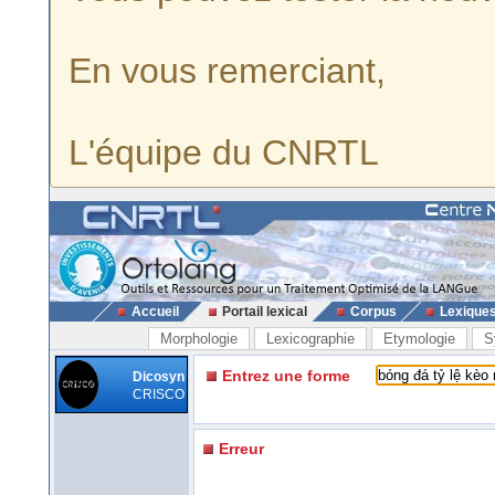
En vous remerciant,
L'équipe du CNRTL
Accueil
Portail lexical
Corpus
Lexique
Morphologie
Lexicographie
Etymologie
S
Entrez une forme
Dicosyn
CRISCO
Erreur