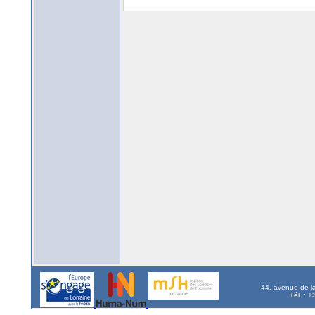
44, avenue de l
Tél. : 