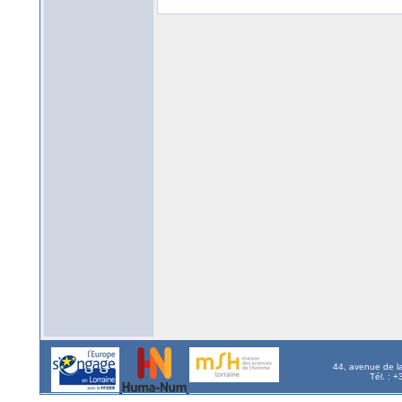
44, avenue de l
Tél. : 