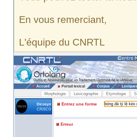
En vous remerciant,
L'équipe du CNRTL
Accueil
Portail lexical
Corpus
Lexique
Morphologie
Lexicographie
Etymologie
S
Entrez une forme
Dicosyn
CRISCO
Erreur