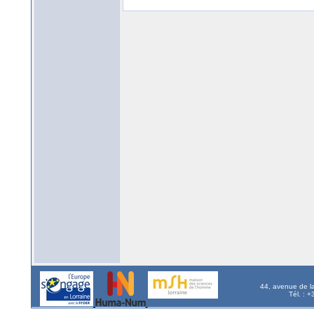
44, avenue de l
Tél. : 