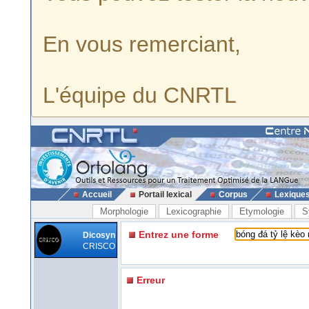
En vous remerciant,
L'équipe du CNRTL
Accueil
Portail lexical
Corpus
Lexique
Morphologie
Lexicographie
Etymologie
S
Entrez une forme
Dicosyn
CRISCO
Erreur