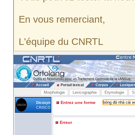
En vous remerciant,
L'équipe du CNRTL
Accueil
Portail lexical
Corpus
Lexique
Morphologie
Lexicographie
Etymologie
S
Entrez une forme
Dicosyn
CRISCO
Erreur