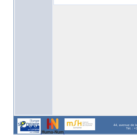
44, avenue de l
Tél. : 