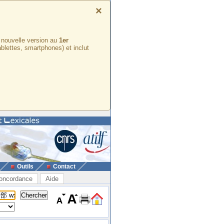
×
e nouvelle version au
1er
ablettes, smartphones) et inclut
Outils
Contact
oncordance
Aide