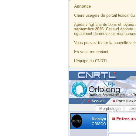
Annonce
Chers usagers du portail lexical d
Après vingt ans de bons et loyaux 
septembre 2026
. Celle-ci apporte
également de nouvelles ressources
Vous pouvez tester la nouvelle vers
En vous remerciant,
L'équipe du CNRTL
Accueil
Portail lexi
Morphologie
Lexi
Entrez u
Dicosyn
CRISCO