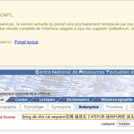
u CNRTL,
services, la version actuelle du portail sera prochainement remplacée par un
 une refonte complète de l'interface adaptée à tous les supports (ordinateurs, t
.
ion ici :
Portail lexical
cal
Corpus
Lexiques
Dictionnaires
Métalexicographie
cographie
Etymologie
Synonymie
Antonymie
Proxémie
C
ne forme
catégorie :