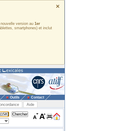
×
e nouvelle version au
1er
ablettes, smartphones) et inclut
Outils
Contact
oncordance
Aide