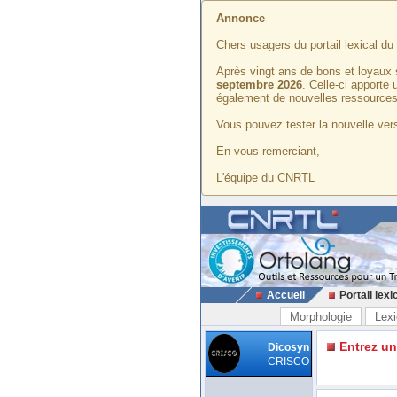
Annonce
Chers usagers du portail lexical d
Après vingt ans de bons et loyaux 
septembre 2026
. Celle-ci apporte
également de nouvelles ressources
Vous pouvez tester la nouvelle vers
En vous remerciant,
L'équipe du CNRTL
Accueil
Portail lexi
Morphologie
Lexi
Entrez u
Dicosyn
CRISCO