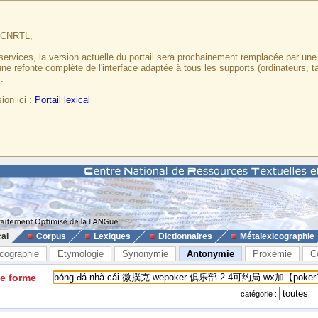
u CNRTL,
services, la version actuelle du portail sera prochainement remplacée par un
 une refonte complète de l'interface adaptée à tous les supports (ordinateurs, t
.
ion ici :
Portail lexical
cal
Corpus
Lexiques
Dictionnaires
Métalexicographie
cographie
Etymologie
Synonymie
Antonymie
Proxémie
C
ne forme
catégorie :