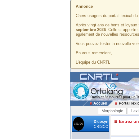
Annonce
Chers usagers du portail lexical d
Après vingt ans de bons et loyaux 
septembre 2026
. Celle-ci apporte
également de nouvelles ressources
Vous pouvez tester la nouvelle vers
En vous remerciant,
L'équipe du CNRTL
Accueil
Portail lexi
Morphologie
Lexi
Entrez u
Dicosyn
CRISCO