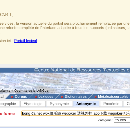
u CNRTL,
services, la version actuelle du portail sera prochainement remplacée par un
 une refonte complète de l'interface adaptée à tous les supports (ordinateurs, t
.
ion ici :
Portail lexical
cal
Corpus
Lexiques
Dictionnaires
Métalexicographie
cographie
Etymologie
Synonymie
Antonymie
Proxémie
C
ne forme
catégorie :