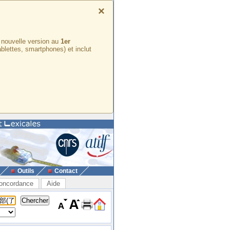
×
e nouvelle version au
1er
ablettes, smartphones) et inclut
Outils
Contact
oncordance
Aide