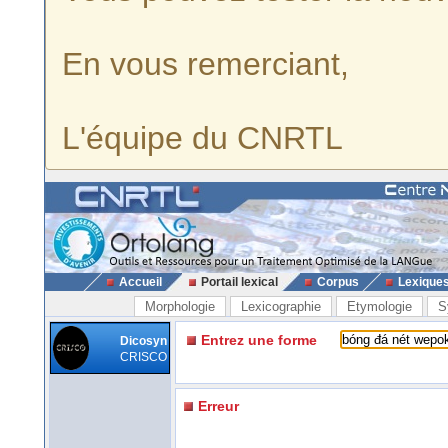
En vous remerciant,
L'équipe du CNRTL
Accueil
Portail lexical
Corpus
Lexique
Morphologie
Lexicographie
Etymologie
S
Entrez une forme
Dicosyn
CRISCO
Erreur