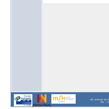
44, avenue de l
Tél. : 