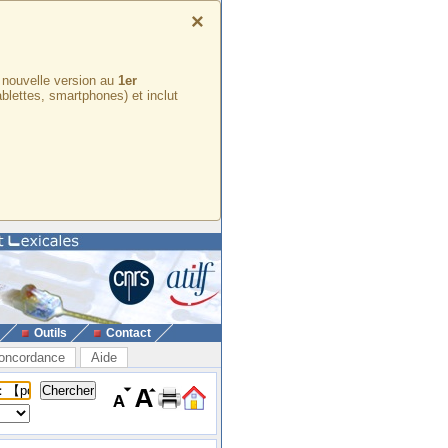
×
e nouvelle version au
1er
ablettes, smartphones) et inclut
Outils
Contact
oncordance
Aide