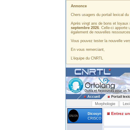
Annonce
Chers usagers du portail lexical d
Après vingt ans de bons et loyaux 
septembre 2026
. Celle-ci apporte
également de nouvelles ressources
Vous pouvez tester la nouvelle vers
En vous remerciant,
L'équipe du CNRTL
Accueil
Portail lexi
Morphologie
Lexi
Entrez u
Dicosyn
CRISCO