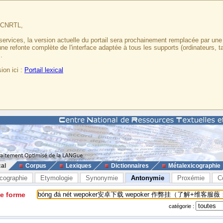
u CNRTL,
services, la version actuelle du portail sera prochainement remplacée par un
 une refonte complète de l'interface adaptée à tous les supports (ordinateurs, t
.
ion ici :
Portail lexical
cal
Corpus
Lexiques
Dictionnaires
Métalexicographie
cographie
Etymologie
Synonymie
Antonymie
Proxémie
C
ne forme
catégorie :