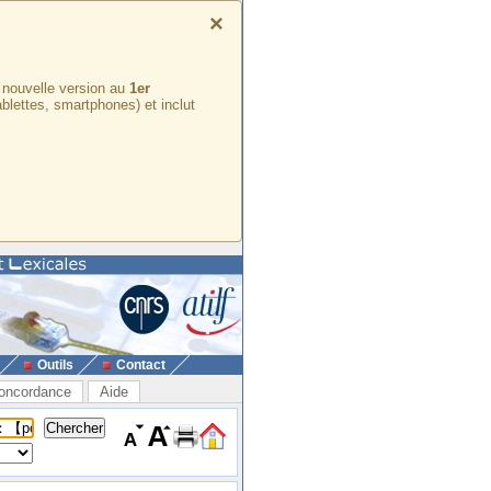
×
e nouvelle version au
1er
ablettes, smartphones) et inclut
Outils
Contact
oncordance
Aide