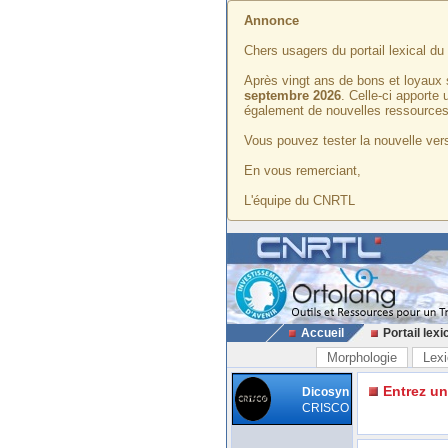
Annonce
Chers usagers du portail lexical d
Après vingt ans de bons et loyaux 
septembre 2026
. Celle-ci apporte
également de nouvelles ressources
Vous pouvez tester la nouvelle vers
En vous remerciant,
L'équipe du CNRTL
Accueil
Portail lexi
Morphologie
Lexi
Entrez u
Dicosyn
CRISCO