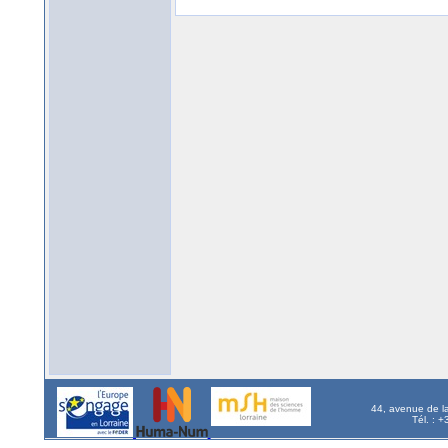
44, avenue de l
Tél. : 