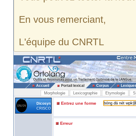
En vous remerciant,
L'équipe du CNRTL
Accueil
Portail lexical
Corpus
Lexique
Morphologie
Lexicographie
Etymologie
S
Entrez une forme
Dicosyn
CRISCO
Erreur