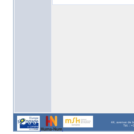
44, avenue de l
Tél. : 