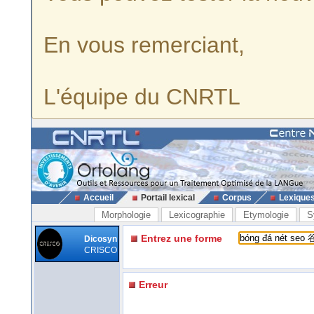
En vous remerciant,
L'équipe du CNRTL
Accueil
Portail lexical
Corpus
Lexique
Morphologie
Lexicographie
Etymologie
S
Entrez une forme
Dicosyn
CRISCO
Erreur