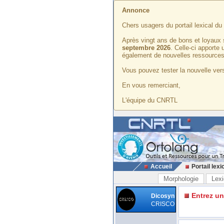
Annonce
Chers usagers du portail lexical d
Après vingt ans de bons et loyaux 
septembre 2026
. Celle-ci apporte
également de nouvelles ressources
Vous pouvez tester la nouvelle vers
En vous remerciant,
L'équipe du CNRTL
Accueil
Portail lexi
Morphologie
Lexi
Entrez u
Dicosyn
CRISCO