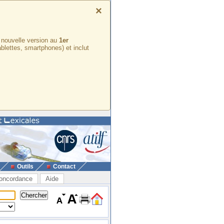
×
e nouvelle version au
1er
ablettes, smartphones) et inclut
Outils
Contact
oncordance
Aide