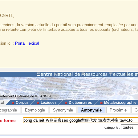
u CNRTL,
services, la version actuelle du portail sera prochainement remplacée par un
 une refonte complète de l'interface adaptée à tous les supports (ordinateurs, t
.
ion ici :
Portail lexical
cal
Corpus
Lexiques
Dictionnaires
Métalexicographie
cographie
Etymologie
Synonymie
Antonymie
Proxémie
C
ne forme
catégorie :