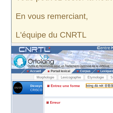
En vous remerciant,
L'équipe du CNRTL
Accueil
Portail lexical
Corpus
Lexique
Morphologie
Lexicographie
Etymologie
S
Entrez une forme
Dicosyn
CRISCO
Erreur