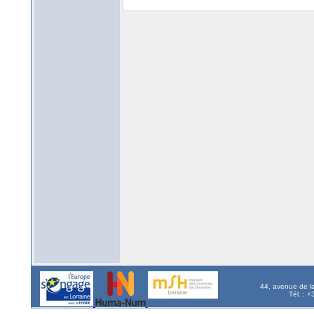
44, avenue de l
Tél. : 