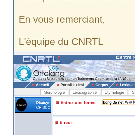
En vous remerciant,
L'équipe du CNRTL
Accueil
Portail lexical
Corpus
Lexique
Morphologie
Lexicographie
Etymologie
S
Entrez une forme
Dicosyn
CRISCO
Erreur