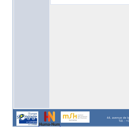
44, avenue de l
Tél. : 