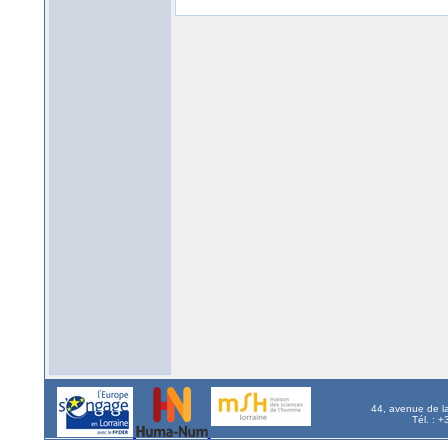
44, avenue de l
Tél. : 