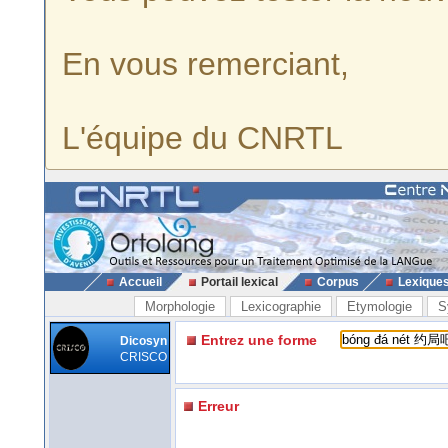
En vous remerciant,
L'équipe du CNRTL
Accueil
Portail lexical
Corpus
Lexique
Morphologie
Lexicographie
Etymologie
S
Entrez une forme
Dicosyn
CRISCO
Erreur