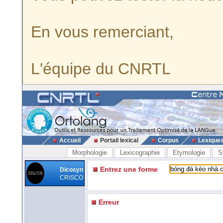
En vous remerciant,
L'équipe du CNRTL
Accueil
Portail lexical
Corpus
Lexique
Morphologie
Lexicographie
Etymologie
S
Entrez une forme
Dicosyn
CRISCO
Erreur