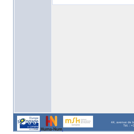
44, avenue de l
Tél. : 