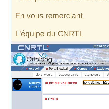
En vous remerciant,
L'équipe du CNRTL
Accueil
Portail lexical
Corpus
Lexique
Morphologie
Lexicographie
Etymologie
S
Entrez une forme
Dicosyn
CRISCO
Erreur