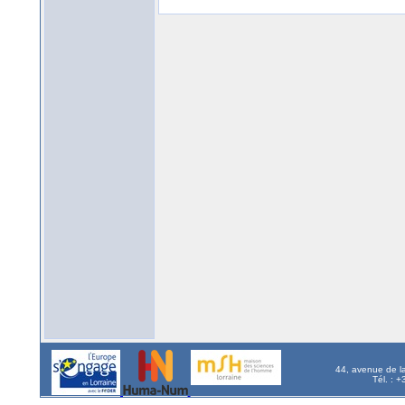
44, avenue de l
Tél. : 