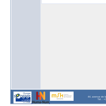
44, avenue de l
Tél. : 