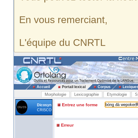
En vous remerciant,
L'équipe du CNRTL
Accueil
Portail lexical
Corpus
Lexique
Morphologie
Lexicographie
Etymologie
S
Entrez une forme
Dicosyn
CRISCO
Erreur