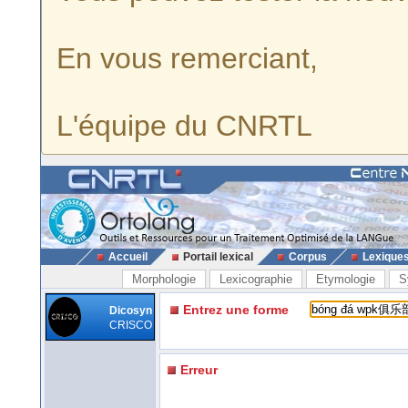
En vous remerciant,
L'équipe du CNRTL
Accueil
Portail lexical
Corpus
Lexique
Morphologie
Lexicographie
Etymologie
S
Entrez une forme
Dicosyn
CRISCO
Erreur