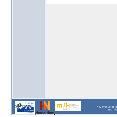
44, avenue de l
Tél. : 