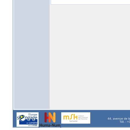
44, avenue de l
Tél. : 