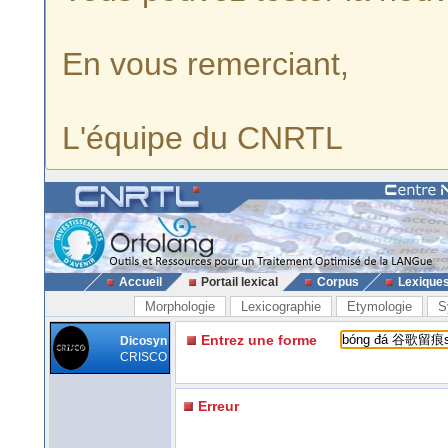
En vous remerciant,
L'équipe du CNRTL
Accueil
Portail lexical
Corpus
Lexique
Morphologie
Lexicographie
Etymologie
S
Entrez une forme
Dicosyn
CRISCO
Erreur