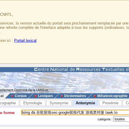
u CNRTL,
services, la version actuelle du portail sera prochainement remplacée par un
 une refonte complète de l'interface adaptée à tous les supports (ordinateurs, t
.
ion ici :
Portail lexical
cal
Corpus
Lexiques
Dictionnaires
Métalexicographie
cographie
Etymologie
Synonymie
Antonymie
Proxémie
C
ne forme
catégorie :