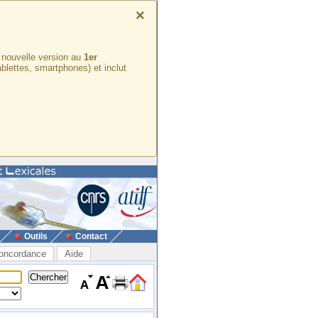
×
e nouvelle version au
1er
ablettes, smartphones) et inclut
Outils
Contact
oncordance
Aide