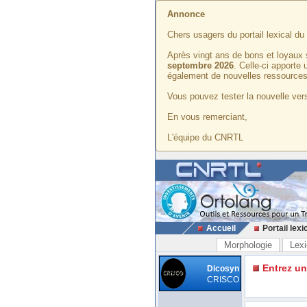
Annonce
Chers usagers du portail lexical d
Après vingt ans de bons et loyaux 
septembre 2026
. Celle-ci apporte
également de nouvelles ressources
Vous pouvez tester la nouvelle vers
En vous remerciant,
L'équipe du CNRTL
Accueil
Portail lexi
Morphologie
Lexi
Entrez u
Dicosyn
CRISCO