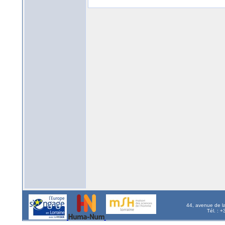
44, avenue de l
Tél. : 