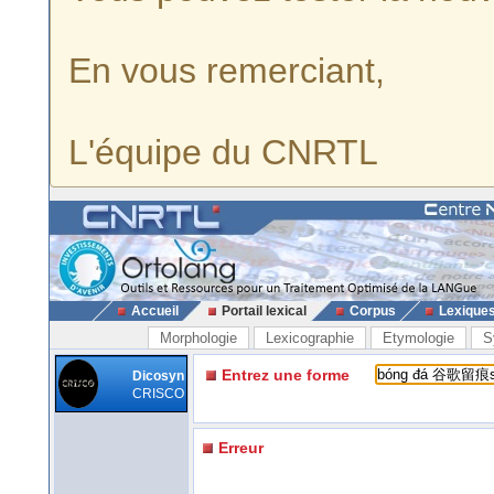
En vous remerciant,
L'équipe du CNRTL
Accueil
Portail lexical
Corpus
Lexique
Morphologie
Lexicographie
Etymologie
S
Entrez une forme
Dicosyn
CRISCO
Erreur