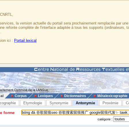
u CNRTL,
services, la version actuelle du portail sera prochainement remplacée par un
 une refonte complète de l'interface adaptée à tous les supports (ordinateurs, t
.
ion ici :
Portail lexical
cal
Corpus
Lexiques
Dictionnaires
Métalexicographie
cographie
Etymologie
Synonymie
Antonymie
Proxémie
C
ne forme
catégorie :