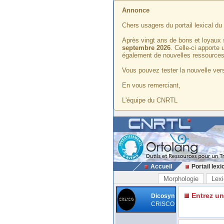
Annonce
Chers usagers du portail lexical d
Après vingt ans de bons et loyaux 
septembre 2026
. Celle-ci apporte
également de nouvelles ressources
Vous pouvez tester la nouvelle vers
En vous remerciant,
L'équipe du CNRTL
Accueil
Portail lexi
Morphologie
Lexi
Entrez u
Dicosyn
CRISCO