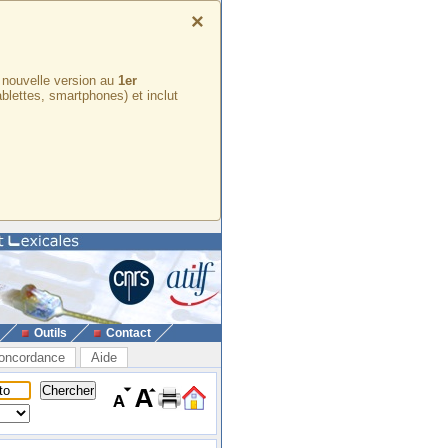
×
e nouvelle version au
1er
ablettes, smartphones) et inclut
Outils
Contact
oncordance
Aide