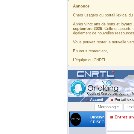
Annonce
Chers usagers du portail lexical d
Après vingt ans de bons et loyaux 
septembre 2026
. Celle-ci apporte
également de nouvelles ressources
Vous pouvez tester la nouvelle vers
En vous remerciant,
L'équipe du CNRTL
Accueil
Portail lexi
Morphologie
Lexi
Entrez u
Dicosyn
CRISCO