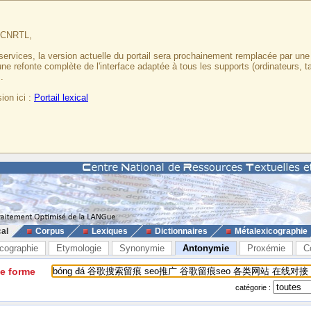
u CNRTL,
services, la version actuelle du portail sera prochainement remplacée par un
 une refonte complète de l'interface adaptée à tous les supports (ordinateurs, t
.
ion ici :
Portail lexical
cal
Corpus
Lexiques
Dictionnaires
Métalexicographie
cographie
Etymologie
Synonymie
Antonymie
Proxémie
C
ne forme
catégorie :