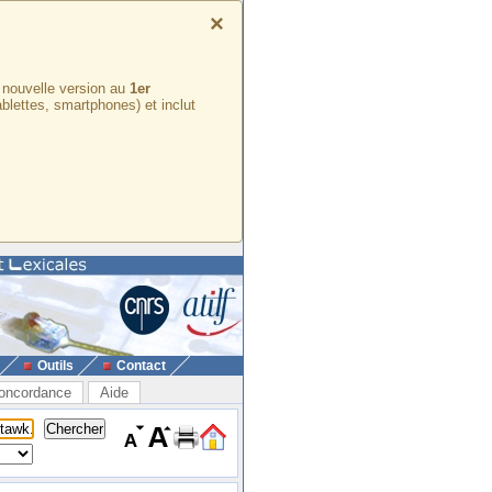
×
e nouvelle version au
1er
ablettes, smartphones) et inclut
Outils
Contact
oncordance
Aide