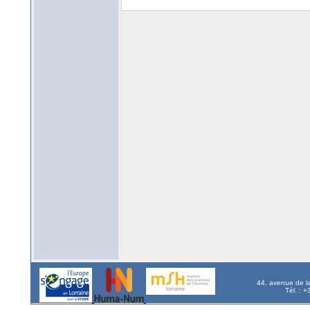
44, avenue de l
Tél. : 