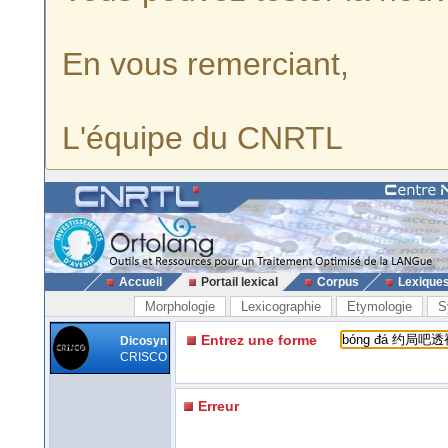
En vous remerciant,
L'équipe du CNRTL
Accueil
Portail lexical
Corpus
Lexique
Morphologie
Lexicographie
Etymologie
S
Entrez une forme
Dicosyn
CRISCO
Erreur