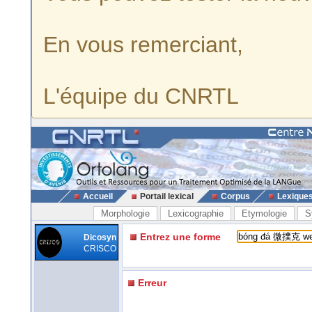
En vous remerciant,
L'équipe du CNRTL
Accueil
Portail lexical
Corpus
Lexique
Morphologie
Lexicographie
Etymologie
S
Entrez une forme
Dicosyn
CRISCO
Erreur