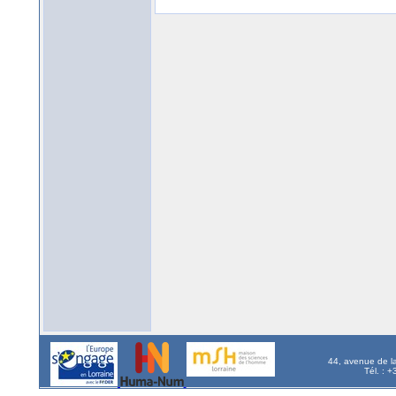
44, avenue de l
Tél. : 