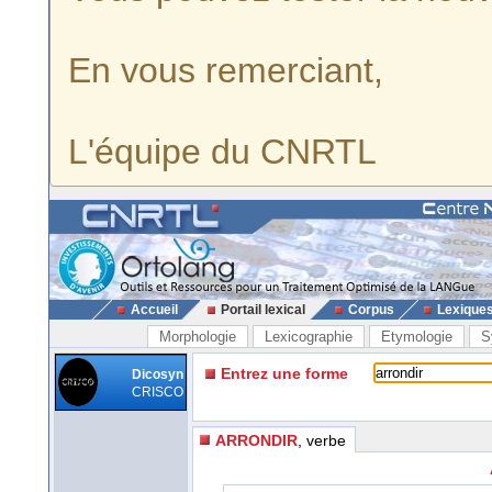
En vous remerciant,
L'équipe du CNRTL
Accueil
Portail lexical
Corpus
Lexique
Morphologie
Lexicographie
Etymologie
S
Entrez une forme
Dicosyn
CRISCO
ARRONDIR
, verbe