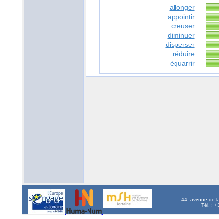
allonger
appointir
creuser
diminuer
disperser
réduire
équarrir
44, avenue de l
Tél. : 