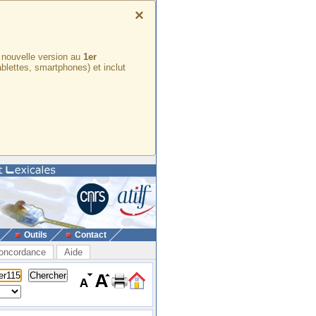
×
e nouvelle version au
1er
ablettes, smartphones) et inclut
Outils
Contact
oncordance
Aide