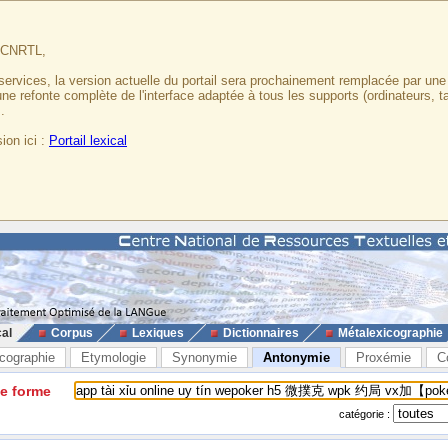
u CNRTL,
services, la version actuelle du portail sera prochainement remplacée par un
 une refonte complète de l'interface adaptée à tous les supports (ordinateurs, t
.
ion ici :
Portail lexical
cal
Corpus
Lexiques
Dictionnaires
Métalexicographie
cographie
Etymologie
Synonymie
Antonymie
Proxémie
C
ne forme
catégorie :