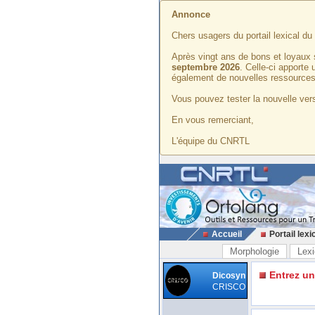
Annonce
Chers usagers du portail lexical d
Après vingt ans de bons et loyaux 
septembre 2026
. Celle-ci apporte
également de nouvelles ressources
Vous pouvez tester la nouvelle vers
En vous remerciant,
L'équipe du CNRTL
Accueil
Portail lexi
Morphologie
Lexi
Entrez u
Dicosyn
CRISCO