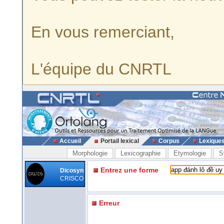
En vous remerciant,
L'équipe du CNRTL
Accueil
Portail lexical
Corpus
Lexique
Morphologie
Lexicographie
Etymologie
S
Entrez une forme
Dicosyn
CRISCO
Erreur