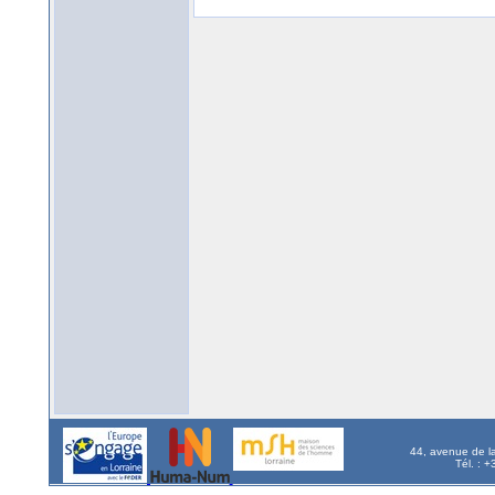
44, avenue de l
Tél. : 